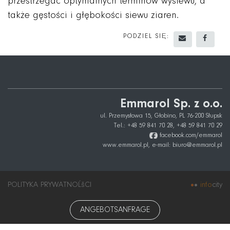
przestrzegać optymalnych terminów wysiewu, a
także gęstości i głębokości siewu ziaren.
PODZIEL SIĘ:
WYŚLIJ E
UDOS
Emmarol Sp. z o.o.
ul. Przemysłowa 15, Głobino, PL 76-200 Słupsk
Tel.:
+48 59 841 70 28
,
+48 59 841 70 29
facebook.com/emmarol
www.emmarol.pl,
e-mail:
biuro@emmarol.pl
POLITYKA PRYWATNOĹšCI
info
city
ANGEBOTSANFRAGE