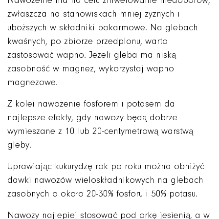
Nawożenie ma na celu zniwelowanie niedoborów,
zwłaszcza na stanowiskach mniej żyznych i
uboższych w składniki pokarmowe. Na glebach
kwaśnych, po zbiorze przedplonu, warto
zastosować wapno. Jeżeli gleba ma niską
zasobność w magnez, wykorzystaj wapno
magnezowe.
Z kolei nawożenie fosforem i potasem da
najlepsze efekty, gdy nawozy będą dobrze
wymieszane z 10 lub 20-centymetrową warstwą
gleby.
Uprawiając kukurydzę rok po roku można obniżyć
dawki nawozów wieloskładnikowych na glebach
zasobnych o około 20-30% fosforu i 50% potasu.
Nawozy najlepiej stosować pod orkę jesienią, a w