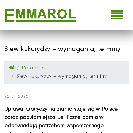
Emmarol Sp. z o.o. | Siew
Zum Seiteninhalt springen
Gehe ins Menü
Siew kukurydzy – wymagania, terminy
Poradnik
Siew kukurydzy – wymagania, terminy
22.01.2025
Uprawa kukurydzy na ziarno staje się w Polsce
coraz popularniejsza. Jej liczne odmiany
odpowiadają potrzebom współczesnego