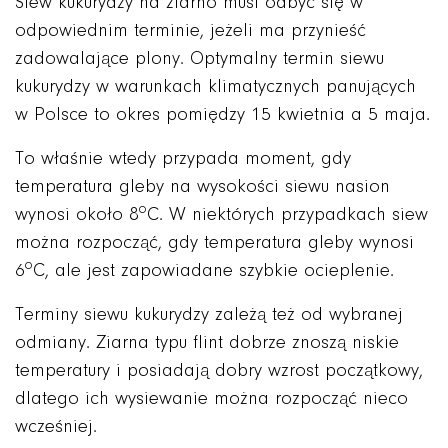
Siew kukurydzy na ziarno musi odbyć się w
odpowiednim terminie, jeżeli ma przynieść
zadowalające plony. Optymalny termin siewu
kukurydzy w warunkach klimatycznych panujących
w Polsce to okres pomiędzy 15 kwietnia a 5 maja.
To właśnie wtedy przypada moment, gdy
temperatura gleby na wysokości siewu nasion
o
wynosi około 8
C. W niektórych przypadkach siew
można rozpocząć, gdy temperatura gleby wynosi
o
6
C, ale jest zapowiadane szybkie ocieplenie.
Terminy siewu kukurydzy zależą też od wybranej
odmiany. Ziarna typu flint dobrze znoszą niskie
temperatury i posiadają dobry wzrost początkowy,
dlatego ich wysiewanie można rozpocząć nieco
wcześniej.